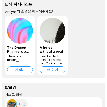
님의 위시리스트
의 소원을 이루어주세요!
Vikeyna
The Dragon
A horse
Phallus is a
without a coat
very useful
There is a
I want a black
artifact.
reason)))
friend, I'll name
him Cadillac, he'll
take me for rides
더 읽기
더 읽기
팔로잉
+1
베스트 회원
+1
명