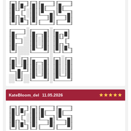
╓─╖╓──╖╓─╖╓────╖╓────╖
║█║║█╓╜║█║║█╓──╜║█╓──╜
║█╙╜╓╜░║█║║█╙──╖║█╙──╖
║█╓╖╙╖░║█║╙──╖█║╙──╖█║
║█║║█╙╖║█║╓──╜█║╓──╜█║
╙─╜╙──╜╙─╜╙────╜╙────╜
╓────╖░╓─────╖░╓────╖
║█╓──╜░║█╓─╖█║░║█╓╖█║
║█╙─╖░░║█║░║█║░║█╙╜╓╜
║█╓─╜░░║█║░║█║░║█╓╖╙╖
║█║░░░░║█╙─╜█║░║█║║█╙╖
╙─╜░░░░╙─────╜░╙─╜╙──╜
╓─╖░╓─╖╓─────╖░╓─╖░╓─╖
║█║░║█║║█╓─╖█║░║█║░║█║
║█╙─╜█║║█║░║█║░║█║░║█║
╙─╖█╓─╜║█║░║█║░║█║░║█║
░░║█║░░║█╙─╜█║░║█╙─╜█║
░░╙─╜░░╙─────╜░╙─────╜
KateBloom_del
11.05.2026
╓─╖╓──╖╓─╖╓────╖╓────╖
║█║║█╓╜║█║║█╓──╜║█╓──╜
║█╙╜╓╜░║█║║█╙──╖║█╙──╖
║█╓╖╙╖░║█║╙──╖█║╙──╖█║
║█║║█╙╖║█║╓──╜█║╓──╜█║
╙─╜╙──╜╙─╜╙────╜╙────╜