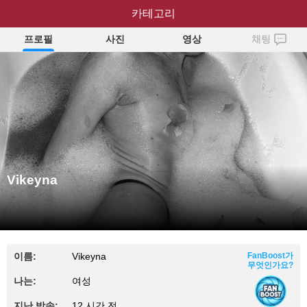
카테고리
Vikeyna
프로필
사진
영상
채팅
Vikeyna
이름:
Vikeyna
FanBoost가
무엇인가요?
나는:
여성
지난 방송:
12 시간 전