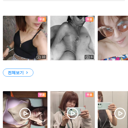
사진
무료
무료
10
6
9091
9521
Kis*
My Photos
Bunny*
전체보기
영상
무료
무료