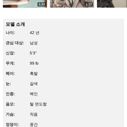
1:23
1:17
714
278
Ah he's gone
Ultramarine
Elevator-bow
모델 소개
나이:
42 년
관심 대상:
남성
신장:
5'3"
무게:
99 lb
헤어:
흑발
눈:
갈색
인종:
백인
음모:
털 면도함
가슴:
작음
엉덩이:
중간