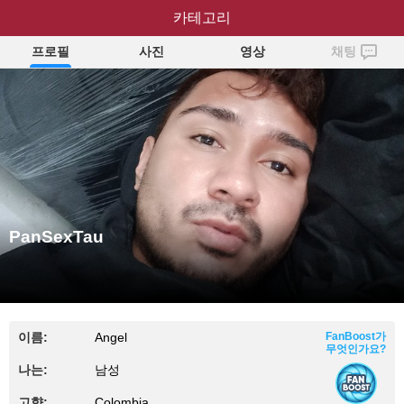
PanSexTau
카테고리
프로필
사진
영상
채팅
PanSexTau
이름:
Angel
FanBoost가
무엇인가요?
나는:
남성
고향:
Colombia