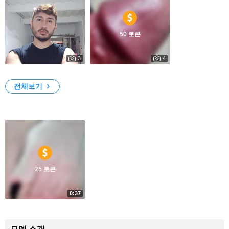
50 토큰
3
4
398
0
My Photos
My Big Penis
전체보기
영상
25 토큰
0:37
13
Very Hot