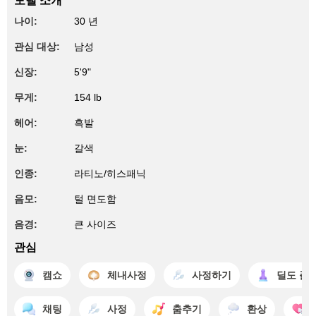
모델 소개
나이:
30 년
관심 대상:
남성
신장:
5'9"
무게:
154 lb
헤어:
흑발
눈:
갈색
인종:
라티노/히스패닉
음모:
털 면도함
음경:
큰 사이즈
관심
캠쇼
체내사정
사정하기
딜도 플
채팅
사정
춤추기
환상