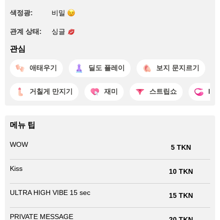
색정광:
비밀
관계 상태:
싱글
관심
애태우기
딜도 플레이
보지 문지르기
거칠게 만지기
재미
스트립쇼
lov
메뉴 팁
WOW
5 TKN
Kiss
10 TKN
ULTRA HIGH VIBE 15 sec
15 TKN
PRIVATE MESSAGE
20 TKN