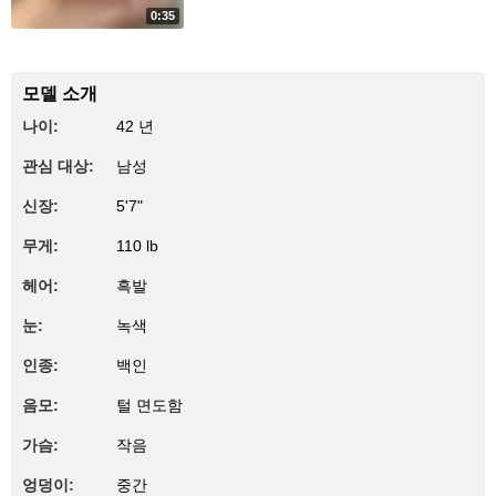
0:35
20
mmm
모델 소개
나이:
42 년
관심 대상:
남성
신장:
5'7"
무게:
110 lb
헤어:
흑발
눈:
녹색
인종:
백인
음모:
털 면도함
가슴:
작음
엉덩이:
중간