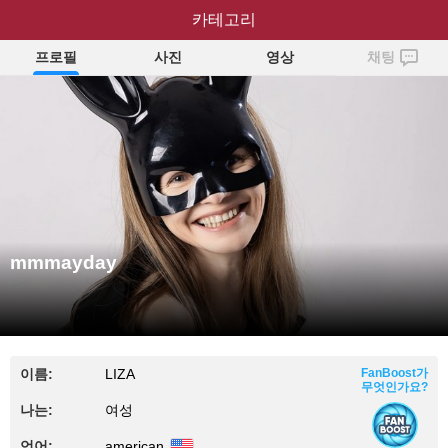
mmmayday
카테고리
프로필
사진
영상
채팅
mmmayday
이름:
LIZA
FanBoost가
무엇인가요?
나는:
여성
언어:
american