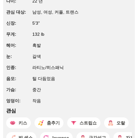
나이:
22 년
관심 대상:
남성, 여성, 커플, 트랜스
신장:
5'3"
무게:
132 lb
헤어:
흑발
눈:
갈색
인종:
라티노/히스패닉
음모:
털 다듬었음
가슴:
중간
엉덩이:
작음
관심
키스
춤추기
스트립쇼
오랄
발 섹스
lovense
구강성교
자지 