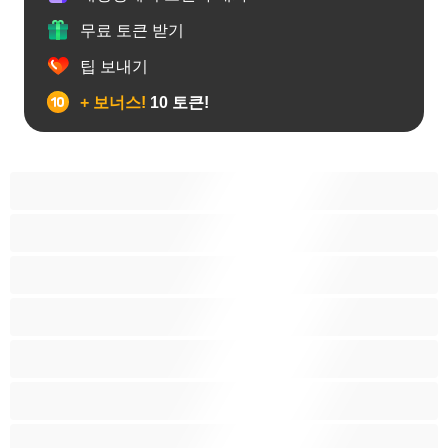
무료 토큰 받기
팁 보내기
+ 보너스!
10 토큰!
19세이상 십대
가정주부
굴곡 있는 몸매
그룹 섹스
근육질
금발
라틴계