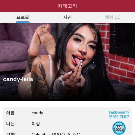
candy-leila
카테고리
프로필
사진
채팅
candy-leila
이름:
candy
FanBoost가
무엇인가요?
나는:
여성
고향:
Colombia, BOGOTÁ, D.C.