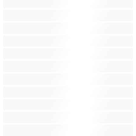
애널
여대생
왕가슴
왕가슴
인도인
임산부
작은 가슴
장난감
중년
최고의 개인 채팅 도구