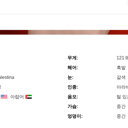
무게:
121 l
헤어:
흑발
lestina
눈:
갈색
성
인종:
아라
아랍어
음모:
털 있
가슴:
중간
엉덩이:
중간