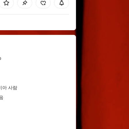
b
비아 사람
음