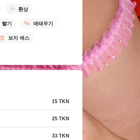
환상
빨기
애태우기
보지 섹스
15 TKN
25 TKN
33 TKN