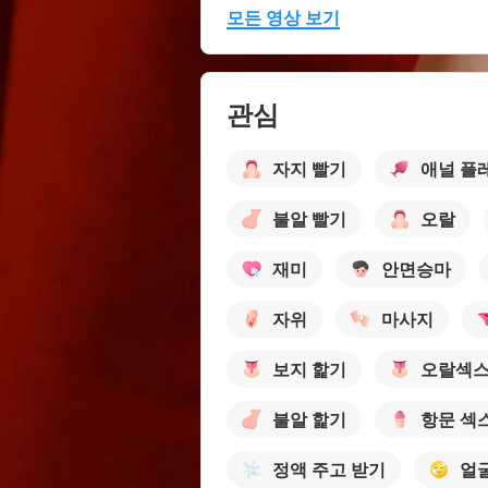
모든 영상 보기
관심
자지 빨기
애널 플
불알 빨기
오랄
재미
안면승마
자위
마사지
보지 핥기
오랄섹
불알 핥기
항문 섹
정액 주고 받기
얼