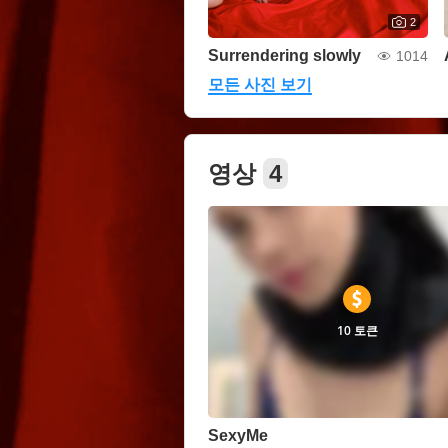
2
Surrendering slowly
1014
모든 사진 보기
영상
4
10 토큰
SexyMe