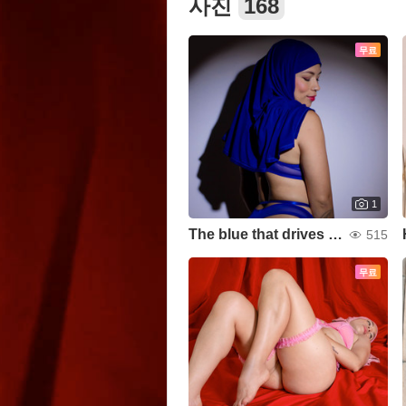
사진
168
무료
1
The blue that drives you crazy
515
무료