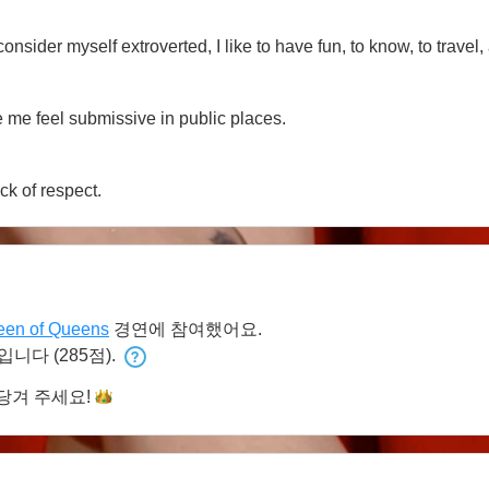
onsider myself extroverted, I like to have fun, to know, to travel,
ke me feel submissive in public places.
k of respect.
en of Queens
경연에 참여했어요.
입니다 (285점).
앞당겨
주세요!