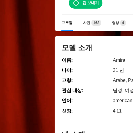
팁 보내기
프로필
사진
168
영상
4
모델 소개
이름:
Amira
나이:
21 년
고향:
Arabe, Pa
관심 대상:
남성, 여
언어:
american
신장:
4'11"