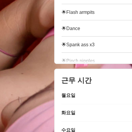
🌟Flash armpits
🌟Dance
🌟Spank ass x3
🌟Pinch nipples
근무 시간
월요일
화요일
수요일