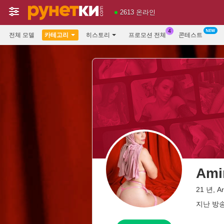
2613 온라인
전체 모델
카테고리
히스토리
프로모션 전체
콘테스트
Ami
21 년, A
지난 방송