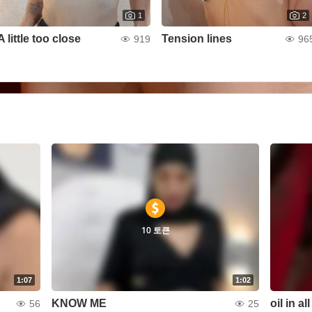
1
2
A little too close
Tension lines
919
96
10 토큰
1:07
1:02
KNOW ME
oil in al
56
25