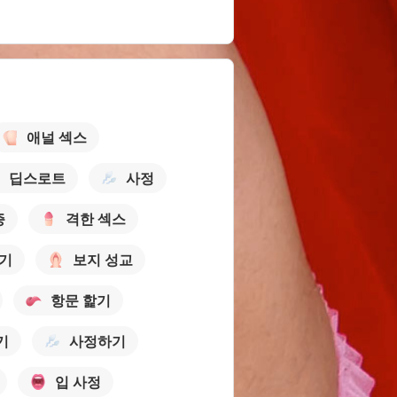
애널 섹스
딥스로트
사정
증
격한 섹스
핥기
보지 성교
항문 핥기
기
사정하기
입 사정