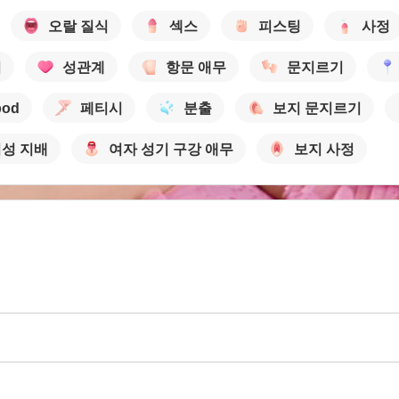
오랄 질식
섹스
피스팅
사정
기
성관계
항문 애무
문지르기
bod
페티시
분출
보지 문지르기
성 지배
여자 성기 구강 애무
보지 사정