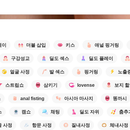
레이
더블 삽입
키스
애널 핑거링
구강성교
딜도 섹스
딜도 플레이
얼굴 사정
발 섹스
핑거링
노출
스트립쇼
삼키기
lovense
보지 
스
anal fisting
아시아 마사지
똥까시
스
캠쇼
채팅
딜도 자위
춤추
굴 사정
항문 사정
질내사정
체내사정