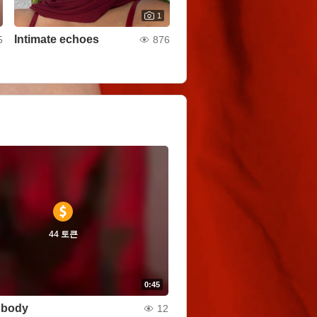
1
Intimate echoes
5
876
44 토큰
0:45
l body
12